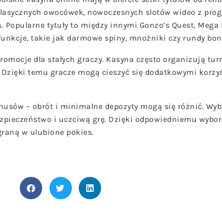
klasycznych owocówek, nowoczesnych slotów wideo z pro
 Popularne tytuły to między innymi Gonzo’s Quest, Mega
funkcje, takie jak darmowe spiny, mnożniki czy rundy bo
omocje dla stałych graczy. Kasyna często organizują turn
 Dzięki temu gracze mogą cieszyć się dodatkowymi korzy
usów – obrót i minimalne depozyty mogą się różnić. Wybi
ezpieczeństwo i uczciwą grę. Dzięki odpowiedniemu wybo
graną w ulubione pokies.