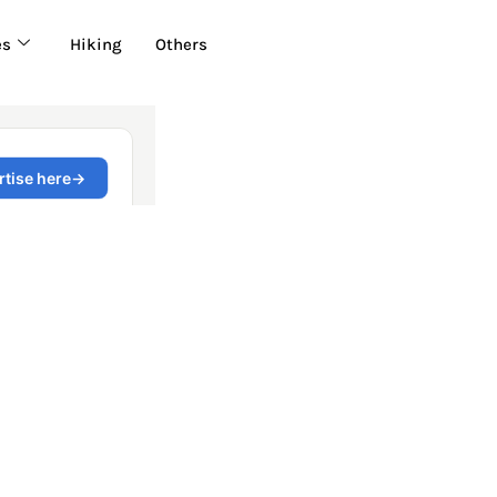
es
Hiking
Others
usy