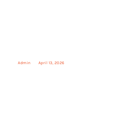
ies W Polskim
ynie Online
osted by
Admin
on
April 13, 2026