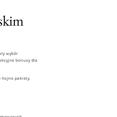
lskim
aty wybór
rakcyjne bonusy dla
 hojne pakiety,
enomowanych