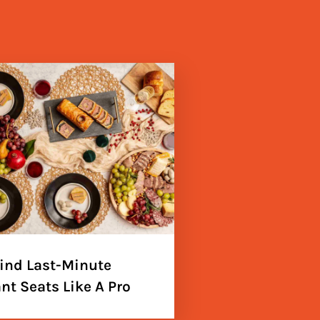
ind Last-Minute
nt Seats Like A Pro