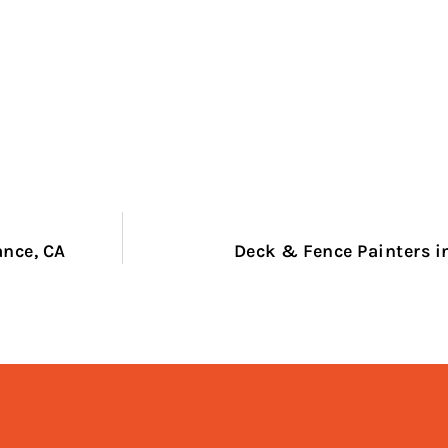
ance, CA
Deck & Fence Painters in