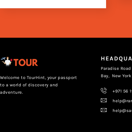
HEADQUA
Paradise Road 
Bay, New York 
Welcome to TourHint, your passport
to a world of discovery and
+971 56 
adventure.
help@ran
help@sa