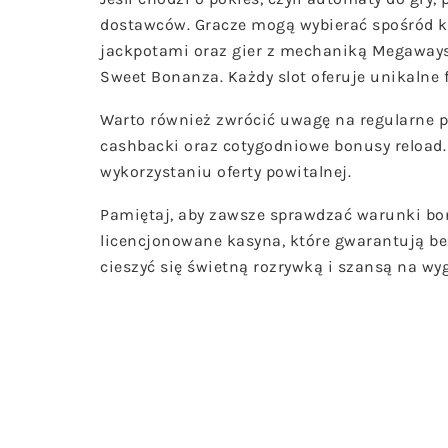
dostawców. Gracze mogą wybierać spośród 
jackpotami oraz gier z mechaniką Megaways.
Sweet Bonanza. Każdy slot oferuje unikalne 
Warto również zwrócić uwagę na regularne pr
cashbacki oraz cotygodniowe bonusy reload.
wykorzystaniu oferty powitalnej.
Pamiętaj, aby zawsze sprawdzać warunki bon
licencjonowane kasyna, które gwarantują b
cieszyć się świetną rozrywką i szansą na wy